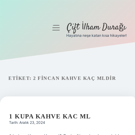
Çift İlham Durağı
menüyü
aç
Hayatına neşe katan kısa hikayeler!
Anasayfa
Gizlilik Politikası
Yasal Uyarı
ETIKET:
2 FINCAN KAHVE KAÇ MLDIR
Hakkımızda
1 KUPA KAHVE KAC ML
Tarih: Aralık 23, 2024