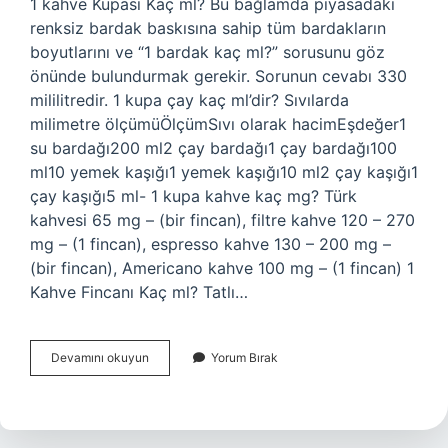
1 kahve Kupası Kaç ml? Bu bağlamda piyasadaki
renksiz bardak baskısına sahip tüm bardakların
boyutlarını ve “1 bardak kaç ml?” sorusunu göz
önünde bulundurmak gerekir. Sorunun cevabı 330
mililitredir. 1 kupa çay kaç ml’dir? Sıvılarda
milimetre ölçümüÖlçümSıvı olarak hacimEşdeğer1
su bardağı200 ml2 çay bardağı1 çay bardağı100
ml10 yemek kaşığı1 yemek kaşığı10 ml2 çay kaşığı1
çay kaşığı5 ml- 1 kupa kahve kaç mg? Türk
kahvesi 65 mg – (bir fincan), filtre kahve 120 – 270
mg – (1 fincan), espresso kahve 130 – 200 mg –
(bir fincan), Americano kahve 100 mg – (1 fincan) 1
Kahve Fincanı Kaç ml? Tatlı…
1
Devamını okuyun
Yorum Bırak
Kupa
Kahve
Kac
Ml