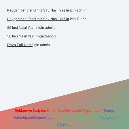
Peygamber Efendimiz Sav Nasıl Yazılır
için
admin
Peygamber Efendimiz Sav Nasıl Yazılır
için
Tuana
56 Inci Nasıl Yazılır
için
admin
56 Inci Nasıl Yazılır
için
Şengül
Deyn Zaif Nedir
için
admin
riş adresi
Reklam ve İletişim:
E-mail:
backlinkpaneli@gmail.com
Teams:
forumhizmeti@gmail.com
Whatsapp: 0262 606 0 726
Telegram:
@karabul