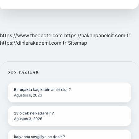
Kaç
Tl
https://www.theocote.com
https://hakanpanelcit.com.tr
https://dinlerakademi.com.tr
Sitemap
SIDEBAR
SON YAZILAR
Bir uçakta kaç kabin amiri olur ?
Ağustos 6, 2026
23 ölçek ne kadardır ?
Ağustos 3, 2026
İtalyanca sevgiliye ne denir ?