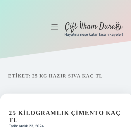
Çift İlham Durağı
menüyü
aç
Hayatına neşe katan kısa hikayeler!
Anasayfa
Gizlilik Politikası
Yasal Uyarı
ETIKET:
25 KG HAZIR SIVA KAÇ TL
Hakkımızda
25 KILOGRAMLIK ÇIMENTO KAÇ
TL
Tarih: Aralık 23, 2024