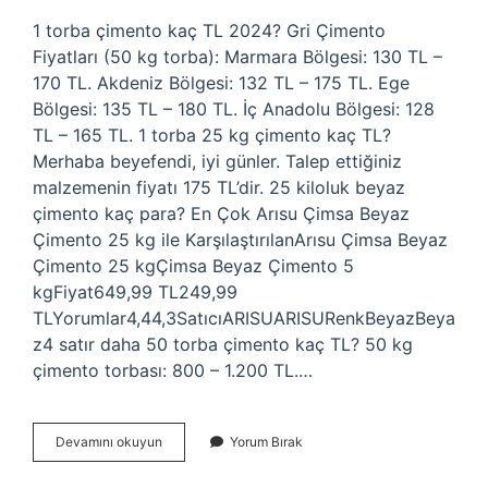
1 torba çimento kaç TL 2024? Gri Çimento
Fiyatları (50 kg torba): Marmara Bölgesi: 130 TL –
170 TL. Akdeniz Bölgesi: 132 TL – 175 TL. Ege
Bölgesi: 135 TL – 180 TL. İç Anadolu Bölgesi: 128
TL – 165 TL. 1 torba 25 kg çimento kaç TL?
Merhaba beyefendi, iyi günler. Talep ettiğiniz
malzemenin fiyatı 175 TL’dir. 25 kiloluk beyaz
çimento kaç para? En Çok Arısu Çimsa Beyaz
Çimento 25 kg ile KarşılaştırılanArısu Çimsa Beyaz
Çimento 25 kgÇimsa Beyaz Çimento 5
kgFiyat649,99 TL249,99
TLYorumlar4,44,3SatıcıARISUARISURenkBeyazBeya
z4 satır daha 50 torba çimento kaç TL? 50 kg
çimento torbası: 800 – 1.200 TL.…
25
Devamını okuyun
Yorum Bırak
Kilogramlık
Çimento