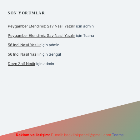
SON YORUMLAR
Peygamber Efendimiz Sav Nasıl Yazılır
için
admin
Peygamber Efendimiz Sav Nasıl Yazılır
için
Tuana
56 Inci Nasıl Yazılır
için
admin
56 Inci Nasıl Yazılır
için
Şengül
Deyn Zaif Nedir
için
admin
i
Reklam ve İletişim:
E-mail:
backlinkpaneli@gmail.com
Teams: