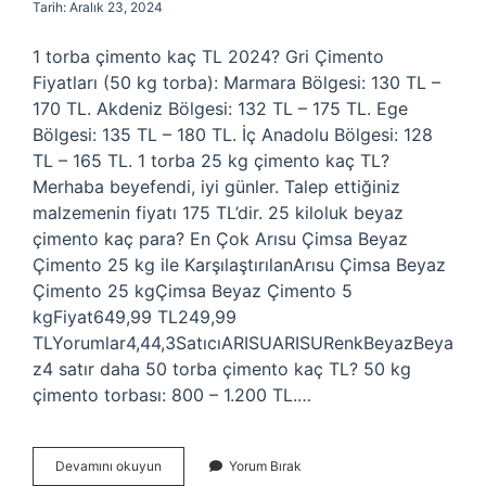
Tarih: Aralık 23, 2024
1 torba çimento kaç TL 2024? Gri Çimento
Fiyatları (50 kg torba): Marmara Bölgesi: 130 TL –
170 TL. Akdeniz Bölgesi: 132 TL – 175 TL. Ege
Bölgesi: 135 TL – 180 TL. İç Anadolu Bölgesi: 128
TL – 165 TL. 1 torba 25 kg çimento kaç TL?
Merhaba beyefendi, iyi günler. Talep ettiğiniz
malzemenin fiyatı 175 TL’dir. 25 kiloluk beyaz
çimento kaç para? En Çok Arısu Çimsa Beyaz
Çimento 25 kg ile KarşılaştırılanArısu Çimsa Beyaz
Çimento 25 kgÇimsa Beyaz Çimento 5
kgFiyat649,99 TL249,99
TLYorumlar4,44,3SatıcıARISUARISURenkBeyazBeya
z4 satır daha 50 torba çimento kaç TL? 50 kg
çimento torbası: 800 – 1.200 TL.…
25
Devamını okuyun
Yorum Bırak
Kilogramlık