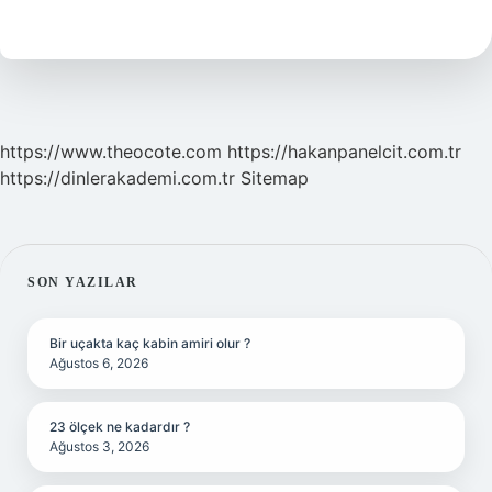
Çimento
Kaç
Tl
https://www.theocote.com
https://hakanpanelcit.com.tr
https://dinlerakademi.com.tr
Sitemap
SIDEBAR
SON YAZILAR
Bir uçakta kaç kabin amiri olur ?
Ağustos 6, 2026
23 ölçek ne kadardır ?
Ağustos 3, 2026