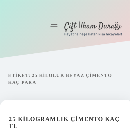
Çift İlham Durağı
menüyü
aç
Hayatına neşe katan kısa hikayeler!
Anasayfa
Gizlilik Politikası
Yasal Uyarı
ETIKET:
25 KILOLUK BEYAZ ÇIMENTO
KAÇ PARA
Hakkımızda
25 KILOGRAMLIK ÇIMENTO KAÇ
TL