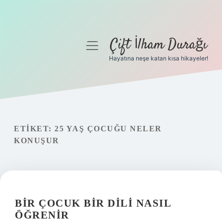
Çift İlham Durağı
menüyü
aç
Hayatına neşe katan kısa hikayeler!
Anasayfa
Gizlilik Politikası
Yasal Uyarı
ETIKET:
25 YAŞ ÇOCUĞU NELER
KONUŞUR
Hakkımızda
BIR ÇOCUK BIR DILI NASIL
ÖĞRENIR