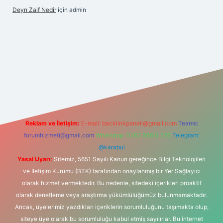
Deyn Zaif Nedir
için
admin
 adresi
Reklam ve İletişim:
E-mail:
backlinkpaneli@gmail.com
Teams:
forumhizmeti@gmail.com
Whatsapp: 0262 606 0 726
Telegram:
@karabul
Yasal Uyarı:
Sitemiz, 5651 Sayılı Kanun gereğince Bilgi Teknolojileri
ve İletişim Kurumu (BTK) tarafından onaylanmış bir Yer Sağlayıcı
olarak hizmet vermektedir. Bu nedenle, sitedeki içerikleri proaktif
olarak denetleme veya araştırma yükümlülüğümüz bulunmamaktadır.
Ancak, üyelerimiz yazdıkları içeriklerin sorumluluğunu taşımakta olup,
siteye üye olarak bu sorumluluğu kabul etmiş sayılırlar. Bu internet