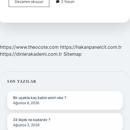
Bir
Devamını okuyun
2 Yorum
Çocuk
Bir
Dili
Nasıl
Öğrenir
https://www.theocote.com
https://hakanpanelcit.com.tr
https://dinlerakademi.com.tr
Sitemap
SIDEBAR
SON YAZILAR
Bir uçakta kaç kabin amiri olur ?
Ağustos 6, 2026
23 ölçek ne kadardır ?
Ağustos 3, 2026