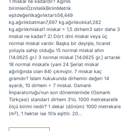
1 miskal ne kadardır? Ağırlık
birimleriÖznitelikBirimMetrik
eşitdeğerlikağırlıktartı56,449
kg.ağırlıkbatman7,697 kg.ağırlıkokka1,282
kg.ağırlıkmiskal1 miskal = 1,5 dirhem3 satır daha 3
miskal ne kadar? 2) Dört dini miskal veya üç
normal miskal vardır. Başka bir deyişle, ticaret
yoluyla sahip olduğu 15 normal miskal altın
(14.0625 gr.) 3 normal miskal [14.0625 gr.] artarak
18 normal miskal’e (yani 24 Şeriat miskal
ağırlığında olan 84) çıkmıştır. 7 miskal kaç
gramdır? İslam hukukunda dirhemin değeri 14
ayardı, 10 dirhem = 7 miskal. Osmanlı
İmparatorluğu’nun son dönemlerinde (Osmanlı
Türkçesi) standart dirhem 3’tü. 1000 metrekarelik
ölçü birimi nedir? 1 dekar (dönüm) 1000 metrekare
(m²), 1 hektar ise 10’a eşittir. 20…