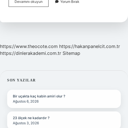
Miskal
Devamını okuyun
Yorum Bırak
Ölçü
Birimi
Nedir
https://www.theocote.com
https://hakanpanelcit.com.tr
https://dinlerakademi.com.tr
Sitemap
SIDEBAR
SON YAZILAR
Bir uçakta kaç kabin amiri olur ?
Ağustos 6, 2026
23 ölçek ne kadardır ?
Ağustos 3, 2026