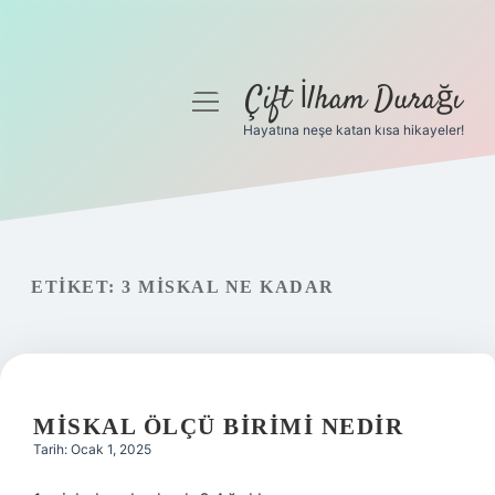
Çift İlham Durağı
menüyü
aç
Hayatına neşe katan kısa hikayeler!
Anasayfa
Gizlilik Politikası
Yasal Uyarı
ETIKET:
3 MISKAL NE KADAR
Hakkımızda
MISKAL ÖLÇÜ BIRIMI NEDIR
Tarih: Ocak 1, 2025