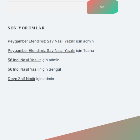
Arama
SON YORUMLAR
Peygamber Efendimiz Sav Nasıl Yazılır
için
admin
Peygamber Efendimiz Sav Nasıl Yazılır
için
Tuana
56 Inci Nasıl Yazılır
için
admin
56 Inci Nasıl Yazılır
için
Şengül
Deyn Zaif Nedir
için
admin
iş adresi