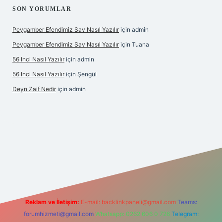
SON YORUMLAR
Peygamber Efendimiz Sav Nasıl Yazılır
için
admin
Peygamber Efendimiz Sav Nasıl Yazılır
için
Tuana
56 Inci Nasıl Yazılır
için
admin
56 Inci Nasıl Yazılır
için
Şengül
Deyn Zaif Nedir
için
admin
iriş adresi
Reklam ve İletişim:
E-mail:
backlinkpaneli@gmail.com
Teams:
forumhizmeti@gmail.com
Whatsapp: 0262 606 0 726
Telegram: