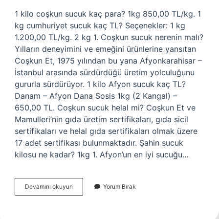
1 kilo coşkun sucuk kaç para? 1kg 850,00 TL/kg. 1
kg cumhuriyet sucuk kaç TL? Seçenekler: 1 kg
1.200,00 TL/kg. 2 kg 1. Coşkun sucuk nerenin malı?
Yılların deneyimini ve emeğini ürünlerine yansıtan
Coşkun Et, 1975 yılından bu yana Afyonkarahisar –
İstanbul arasında sürdürdüğü üretim yolculuğunu
gururla sürdürüyor. 1 kilo Afyon sucuk kaç TL?
Danam – Afyon Dana Sosis 1kg (2 Kangal) –
650,00 TL. Coşkun sucuk helal mi? Coşkun Et ve
Mamulleri’nin gıda üretim sertifikaları, gıda sicil
sertifikaları ve helal gıda sertifikaları olmak üzere
17 adet sertifikası bulunmaktadır. Şahin sucuk
kilosu ne kadar? 1kg 1. Afyon’un en iyi sucuğu…
Coşkun
Devamını okuyun
Yorum Bırak
Sucuk
Kilosu
Ne