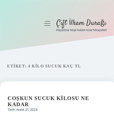
Çift İlham Durağı
menüyü
aç
Hayatına neşe katan kısa hikayeler!
Anasayfa
Gizlilik Politikası
Yasal Uyarı
ETIKET:
4 KILO SUCUK KAÇ TL
Hakkımızda
COŞKUN SUCUK KILOSU NE
KADAR
Tarih: Aralık 31, 2024