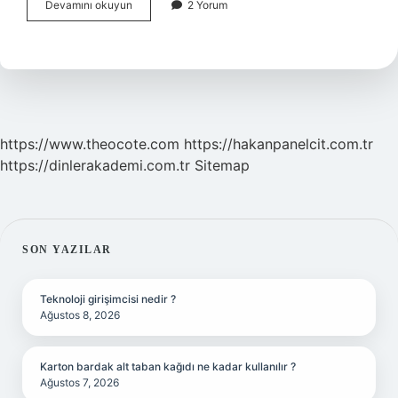
Açık
Devamını okuyun
2 Yorum
Öğretim
Ortaokul
Geçme
Notu
Kaç
https://www.theocote.com
https://hakanpanelcit.com.tr
https://dinlerakademi.com.tr
Sitemap
SIDEBAR
SON YAZILAR
Teknoloji girişimcisi nedir ?
Ağustos 8, 2026
Karton bardak alt taban kağıdı ne kadar kullanılır ?
Ağustos 7, 2026