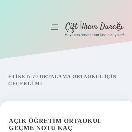
Çift İlham Durağı
menüyü
aç
Hayatına neşe katan kısa hikayeler!
Anasayfa
Gizlilik Politikası
Yasal Uyarı
ETIKET:
70 ORTALAMA ORTAOKUL IÇIN
GEÇERLI MI
Hakkımızda
AÇIK ÖĞRETIM ORTAOKUL
GEÇME NOTU KAÇ