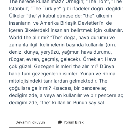
The nerede kullanılmaz? Örneğin; “The Tom”, “The
İstanbul”, “The Türkiye” gibi ifadeler doğru değildir.
Ülkeler “the”yi kabul etmese de; “the”, ülkenin
insanlarını ve Amerika Birleşik Devletleri’ni de
içeren ülkelerdeki insanları belirtmek için kullanılır.
World the alır mı? “The” doğa, hava durumu ve
zamanla ilgili kelimelerin başında kullanılır (örn.
deniz, dünya, yeryüzü, yağmur, hava durumu,
rüzgar, evren, geçmiş, gelecek). Örnekler: Hava
çok güzel. Gezegen isimleri the alır mı? Dünya
hariç tüm gezegenlerin isimleri Yunan ve Roma
mitolojisindeki tanrılardan gelmektedir. The
çoğullara gelir mi? Kısacası, bir pencere aç
dediğimizde, a veya an kullanılır ve bir pencere aç
dediğimizde, “the” kullanılır. Bunun sayısal…
Earth
Devamını okuyun
Yorum Bırak
The
Alır