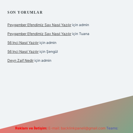
SON YORUMLAR
Peygamber Efendimiz Sav Nasıl Yazılır
için
admin
Peygamber Efendimiz Sav Nasıl Yazılır
için
Tuana
56 Inci Nasıl Yazılır
için
admin
56 Inci Nasıl Yazılır
için
Şengül
Deyn Zaif Nedir
için
admin
iriş adresi
Reklam ve İletişim:
E-mail:
backlinkpaneli@gmail.com
Teams: