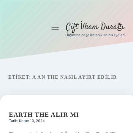
Çift İlham Durağı
menüyü
aç
Hayatına neşe katan kısa hikayeler!
Anasayfa
Gizlilik Politikası
Yasal Uyarı
ETIKET:
A AN THE NASIL AYIRT EDILIR
Hakkımızda
EARTH THE ALIR MI
Tarih: Kasım 13, 2024