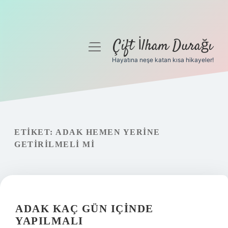
Çift İlham Durağı
menüyü
aç
Hayatına neşe katan kısa hikayeler!
Anasayfa
Gizlilik Politikası
Yasal Uyarı
ETIKET:
ADAK HEMEN YERINE
GETIRILMELI MI
Hakkımızda
ADAK KAÇ GÜN IÇINDE
YAPILMALI