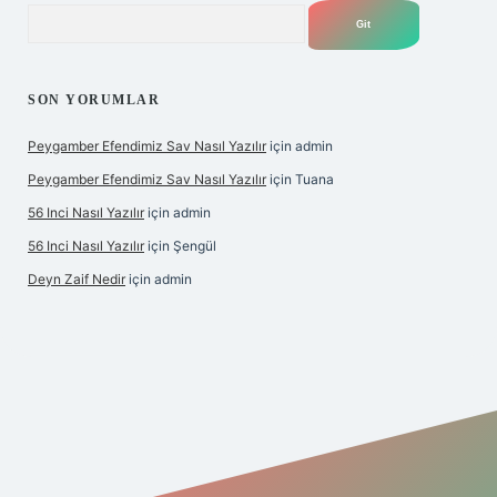
Arama
SON YORUMLAR
Peygamber Efendimiz Sav Nasıl Yazılır
için
admin
Peygamber Efendimiz Sav Nasıl Yazılır
için
Tuana
56 Inci Nasıl Yazılır
için
admin
56 Inci Nasıl Yazılır
için
Şengül
Deyn Zaif Nedir
için
admin
ş adresi