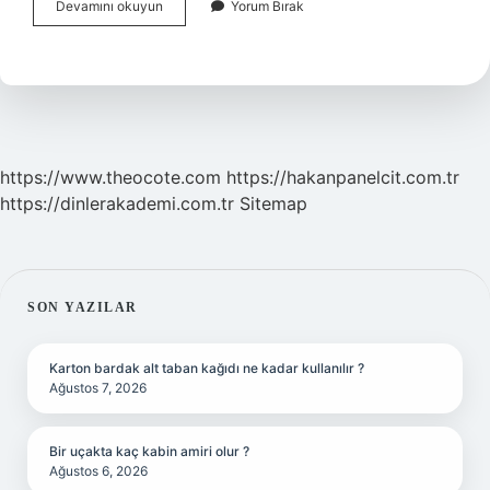
Adak
Devamını okuyun
Yorum Bırak
Kaç
Gün
Içinde
Yapılmalı
https://www.theocote.com
https://hakanpanelcit.com.tr
https://dinlerakademi.com.tr
Sitemap
SIDEBAR
SON YAZILAR
Karton bardak alt taban kağıdı ne kadar kullanılır ?
Ağustos 7, 2026
Bir uçakta kaç kabin amiri olur ?
Ağustos 6, 2026