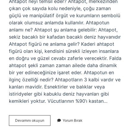
Ahtapot neyi temsil eder? Ahtapot, merkezinden
çıkan çok sayıda kolu nedeniyle, çoğu zaman
güçlü ve manipülatif örgüt ve kurumların sembolü
olarak olumsuz anlamda kullanılır. Ahtapotun
anlamı ne? Ahtapot şu anlama gelebilir: Ahtapot,
sekiz bacaklı bir kafadan bacaklı deniz hayvanıdır
Ahtapot figürü ne anlama gelir? Kaderi ahtapot
figürü olan kişi, kendisini sürekli izleyen insanlara
en doğru ve güzel cevabı zaferle verecektir. Falda
ahtapot şekli zaman zaman ailede daha dinamik
bir yer edineceğinize işaret eder. Ahtapotun en
ilginç özelliği nedir? Ahtapotların 3 kalbi vardır ve
kanları mavidir. Esnektirler ve balıklar veya
istiridyeler gibi kabuklu deniz hayvanları gibi
kemikleri yoktur. Vücutlarının %90’ı kastan…
Ahtapot
Devamını okuyun
Yorum Bırak
Neyi
Ifade