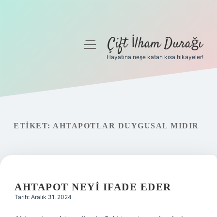
Çift İlham Durağı
menüyü
aç
Hayatına neşe katan kısa hikayeler!
Anasayfa
Gizlilik Politikası
Yasal Uyarı
ETIKET:
AHTAPOTLAR DUYGUSAL MIDIR
Hakkımızda
AHTAPOT NEYI IFADE EDER
Tarih: Aralık 31, 2024