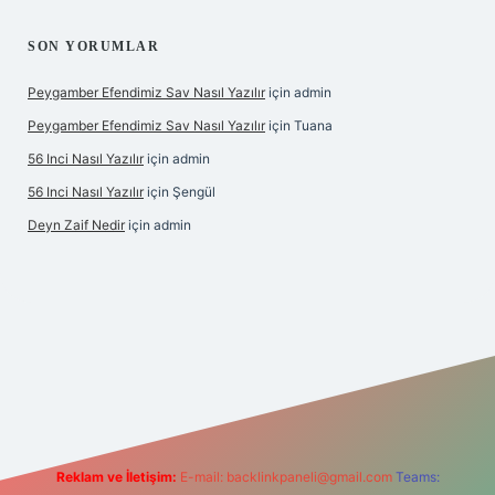
SON YORUMLAR
Peygamber Efendimiz Sav Nasıl Yazılır
için
admin
Peygamber Efendimiz Sav Nasıl Yazılır
için
Tuana
56 Inci Nasıl Yazılır
için
admin
56 Inci Nasıl Yazılır
için
Şengül
Deyn Zaif Nedir
için
admin
iriş adresi
Reklam ve İletişim:
E-mail:
backlinkpaneli@gmail.com
Teams: