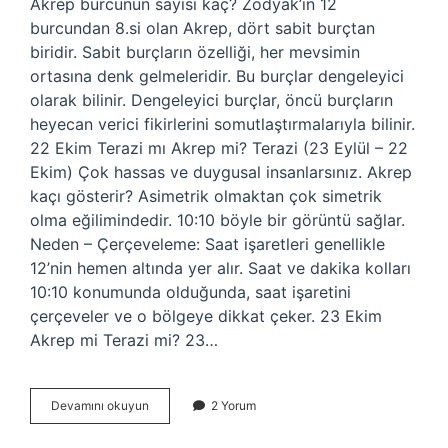
Akrep burcunun sayısı kaç? Zodyak’ın 12
burcundan 8.si olan Akrep, dört sabit burçtan
biridir. Sabit burçların özelliği, her mevsimin
ortasına denk gelmeleridir. Bu burçlar dengeleyici
olarak bilinir. Dengeleyici burçlar, öncü burçların
heyecan verici fikirlerini somutlaştırmalarıyla bilinir.
22 Ekim Terazi mı Akrep mi? Terazi (23 Eylül – 22
Ekim) Çok hassas ve duygusal insanlarsınız. Akrep
kaçı gösterir? Asimetrik olmaktan çok simetrik
olma eğilimindedir. 10:10 böyle bir görüntü sağlar.
Neden – Çerçeveleme: Saat işaretleri genellikle
12’nin hemen altında yer alır. Saat ve dakika kolları
10:10 konumunda olduğunda, saat işaretini
çerçeveler ve o bölgeye dikkat çeker. 23 Ekim
Akrep mi Terazi mi? 23…
Ekimin
Devamını okuyun
2 Yorum
Kaçı
Akrep