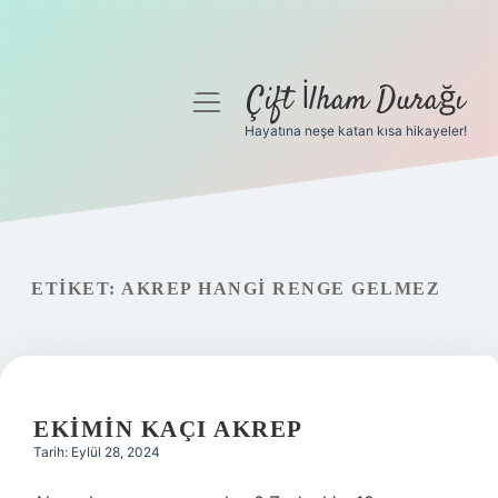
Çift İlham Durağı
menüyü
aç
Hayatına neşe katan kısa hikayeler!
Anasayfa
Gizlilik Politikası
Yasal Uyarı
ETIKET:
AKREP HANGI RENGE GELMEZ
Hakkımızda
EKIMIN KAÇI AKREP
Tarih: Eylül 28, 2024