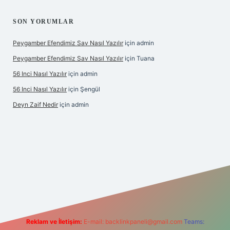
SON YORUMLAR
Peygamber Efendimiz Sav Nasıl Yazılır
için
admin
Peygamber Efendimiz Sav Nasıl Yazılır
için
Tuana
56 Inci Nasıl Yazılır
için
admin
56 Inci Nasıl Yazılır
için
Şengül
Deyn Zaif Nedir
için
admin
riş adresi
Reklam ve İletişim:
E-mail:
backlinkpaneli@gmail.com
Teams: