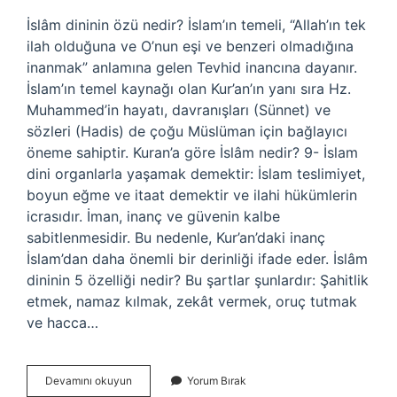
İslâm dininin özü nedir? İslam’ın temeli, “Allah’ın tek
ilah olduğuna ve O’nun eşi ve benzeri olmadığına
inanmak” anlamına gelen Tevhid inancına dayanır.
İslam’ın temel kaynağı olan Kur’an’ın yanı sıra Hz.
Muhammed’in hayatı, davranışları (Sünnet) ve
sözleri (Hadis) de çoğu Müslüman için bağlayıcı
öneme sahiptir. Kuran’a göre İslâm nedir? 9- İslam
dini organlarla yaşamak demektir: İslam teslimiyet,
boyun eğme ve itaat demektir ve ilahi hükümlerin
icrasıdır. İman, inanç ve güvenin kalbe
sabitlenmesidir. Bu nedenle, Kur’an’daki inanç
İslam’dan daha önemli bir derinliği ifade eder. İslâm
dininin 5 özelliği nedir? Bu şartlar şunlardır: Şahitlik
etmek, namaz kılmak, zekât vermek, oruç tutmak
ve hacca…
İSlam
Devamını okuyun
Yorum Bırak
Dini