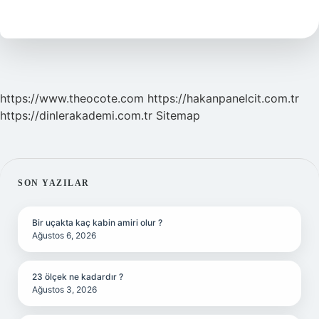
Ne
Anlama
Gelir
https://www.theocote.com
https://hakanpanelcit.com.tr
https://dinlerakademi.com.tr
Sitemap
SIDEBAR
SON YAZILAR
Bir uçakta kaç kabin amiri olur ?
Ağustos 6, 2026
23 ölçek ne kadardır ?
Ağustos 3, 2026