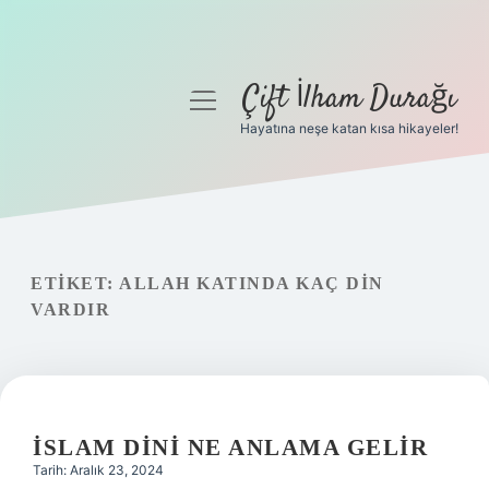
Çift İlham Durağı
menüyü
aç
Hayatına neşe katan kısa hikayeler!
Anasayfa
Gizlilik Politikası
Yasal Uyarı
ETIKET:
ALLAH KATINDA KAÇ DIN
VARDIR
Hakkımızda
İSLAM DINI NE ANLAMA GELIR
Tarih: Aralık 23, 2024