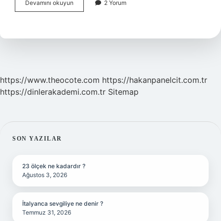
Ingiltere
Devamını okuyun
2 Yorum
Mi
Daha
Büyük
Türkiye
Mi
https://www.theocote.com
https://hakanpanelcit.com.tr
https://dinlerakademi.com.tr
Sitemap
SIDEBAR
SON YAZILAR
23 ölçek ne kadardır ?
Ağustos 3, 2026
İtalyanca sevgiliye ne denir ?
Temmuz 31, 2026