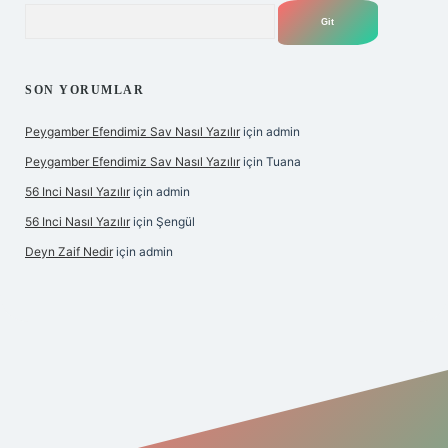
Arama
SON YORUMLAR
Peygamber Efendimiz Sav Nasıl Yazılır
için
admin
Peygamber Efendimiz Sav Nasıl Yazılır
için
Tuana
56 Inci Nasıl Yazılır
için
admin
56 Inci Nasıl Yazılır
için
Şengül
Deyn Zaif Nedir
için
admin
iş adresi