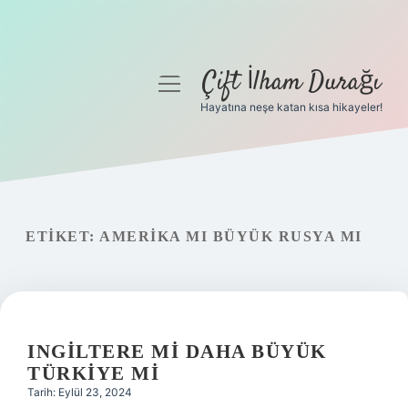
Çift İlham Durağı
menüyü
aç
Hayatına neşe katan kısa hikayeler!
Anasayfa
Gizlilik Politikası
Yasal Uyarı
ETIKET:
AMERIKA MI BÜYÜK RUSYA MI
Hakkımızda
INGILTERE MI DAHA BÜYÜK
TÜRKIYE MI
Tarih: Eylül 23, 2024