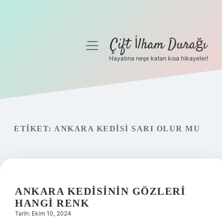
Çift İlham Durağı
menüyü
aç
Hayatına neşe katan kısa hikayeler!
Anasayfa
Gizlilik Politikası
Yasal Uyarı
ETIKET:
ANKARA KEDISI SARI OLUR MU
Hakkımızda
ANKARA KEDISININ GÖZLERI
HANGI RENK
Tarih: Ekim 10, 2024