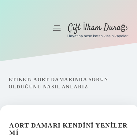
Çift İlham Durağı
menüyü
aç
Hayatına neşe katan kısa hikayeler!
Anasayfa
Gizlilik Politikası
Yasal Uyarı
ETIKET:
AORT DAMARINDA SORUN
OLDUĞUNU NASIL ANLARIZ
Hakkımızda
AORT DAMARI KENDINI YENILER
MI