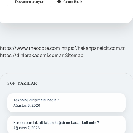
Aort
Devamını okuyun
Yorum Bırak
Damarı
Kendini
Yeniler
Mi
https://www.theocote.com
https://hakanpanelcit.com.tr
https://dinlerakademi.com.tr
Sitemap
SIDEBAR
SON YAZILAR
Teknoloji girişimcisi nedir ?
Ağustos 8, 2026
Karton bardak alt taban kağıdı ne kadar kullanılır ?
Ağustos 7, 2026