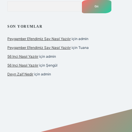
Arama
SON YORUMLAR
Peygamber Efendimiz Sav Nasıl Yazılır
için
admin
Peygamber Efendimiz Sav Nasıl Yazılır
için
Tuana
56 Inci Nasıl Yazılır
için
admin
56 Inci Nasıl Yazılır
için
Şengül
Deyn Zaif Nedir
için
admin
iş adresi