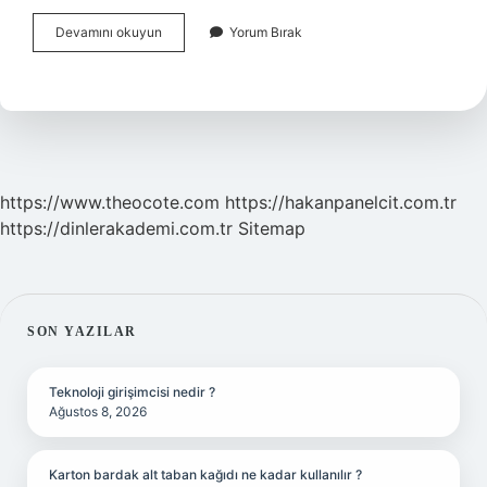
Detoks
Devamını okuyun
Yorum Bırak
Suyu
Aralıklı
Orucu
Bozar
Mı
https://www.theocote.com
https://hakanpanelcit.com.tr
https://dinlerakademi.com.tr
Sitemap
SIDEBAR
SON YAZILAR
Teknoloji girişimcisi nedir ?
Ağustos 8, 2026
Karton bardak alt taban kağıdı ne kadar kullanılır ?