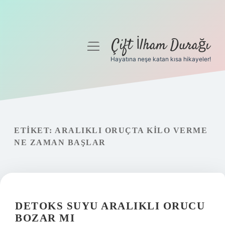
Çift İlham Durağı
menüyü
aç
Hayatına neşe katan kısa hikayeler!
Anasayfa
Gizlilik Politikası
Yasal Uyarı
ETIKET:
ARALIKLI ORUÇTA KILO VERME
NE ZAMAN BAŞLAR
Hakkımızda
DETOKS SUYU ARALIKLI ORUCU
BOZAR MI