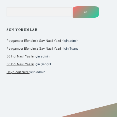
Arama
SON YORUMLAR
Peygamber Efendimiz Sav Nasıl Yazılır
için
admin
Peygamber Efendimiz Sav Nasıl Yazılır
için
Tuana
56 Inci Nasıl Yazılır
için
admin
56 Inci Nasıl Yazılır
için
Şengül
Deyn Zaif Nedir
için
admin
ş adresi