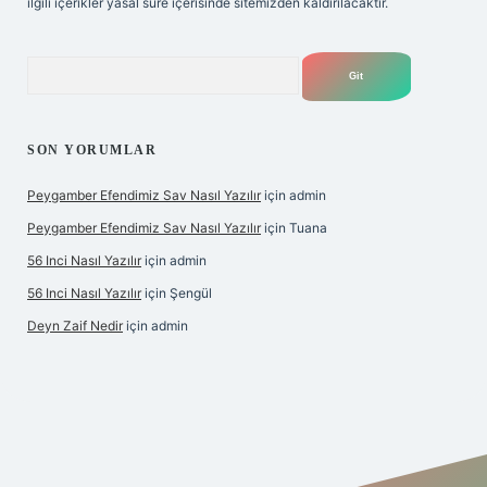
ilgili içerikler yasal süre içerisinde sitemizden kaldırılacaktır.
Arama
SON YORUMLAR
Peygamber Efendimiz Sav Nasıl Yazılır
için
admin
Peygamber Efendimiz Sav Nasıl Yazılır
için
Tuana
56 Inci Nasıl Yazılır
için
admin
56 Inci Nasıl Yazılır
için
Şengül
Deyn Zaif Nedir
için
admin
lbet yeni giriş adresi