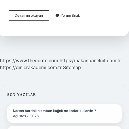
Araştırmanın
Devamını okuyun
Yorum Bırak
Planlanması
Aşamaları
Nelerdir
https://www.theocote.com
https://hakanpanelcit.com.tr
https://dinlerakademi.com.tr
Sitemap
SIDEBAR
SON YAZILAR
Karton bardak alt taban kağıdı ne kadar kullanılır ?
Ağustos 7, 2026