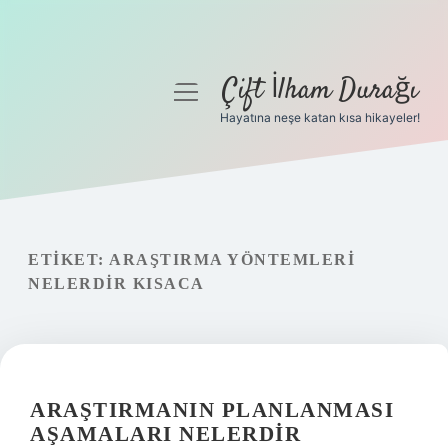
Çift İlham Durağı
menüyü
aç
Hayatına neşe katan kısa hikayeler!
Anasayfa
Gizlilik Politikası
Yasal Uyarı
ETIKET:
ARAŞTIRMA YÖNTEMLERI
NELERDIR KISACA
Hakkımızda
ARAŞTIRMANIN PLANLANMASI
AŞAMALARI NELERDIR