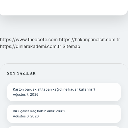
Hangi
Aya
Kadar
Yumurtlar
https://www.theocote.com
https://hakanpanelcit.com.tr
https://dinlerakademi.com.tr
Sitemap
SIDEBAR
SON YAZILAR
Karton bardak alt taban kağıdı ne kadar kullanılır ?
Ağustos 7, 2026
Bir uçakta kaç kabin amiri olur ?
Ağustos 6, 2026