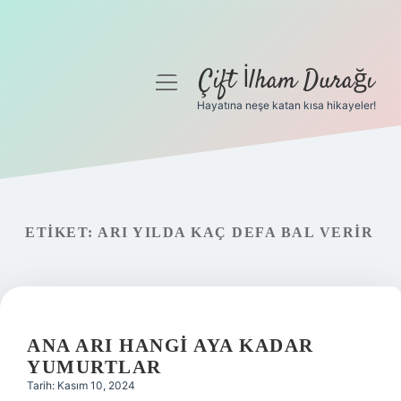
Çift İlham Durağı
menüyü
aç
Hayatına neşe katan kısa hikayeler!
Anasayfa
Gizlilik Politikası
Yasal Uyarı
ETIKET:
ARI YILDA KAÇ DEFA BAL VERIR
Hakkımızda
ANA ARI HANGI AYA KADAR
YUMURTLAR
Tarih: Kasım 10, 2024