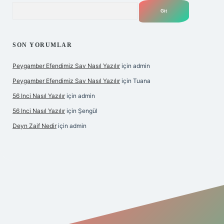
Arama
SON YORUMLAR
Peygamber Efendimiz Sav Nasıl Yazılır
için
admin
Peygamber Efendimiz Sav Nasıl Yazılır
için
Tuana
56 Inci Nasıl Yazılır
için
admin
56 Inci Nasıl Yazılır
için
Şengül
Deyn Zaif Nedir
için
admin
iş adresi