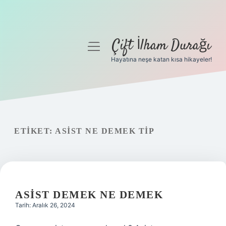
Çift İlham Durağı
menüyü
aç
Hayatına neşe katan kısa hikayeler!
Anasayfa
Gizlilik Politikası
Yasal Uyarı
ETIKET:
ASIST NE DEMEK TIP
Hakkımızda
ASIST DEMEK NE DEMEK
Tarih: Aralık 26, 2024