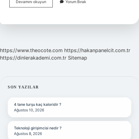
Asist
Devamını okuyun
Yorum Bırak
Demek
Ne
Demek
https://www.theocote.com
https://hakanpanelcit.com.tr
https://dinlerakademi.com.tr
Sitemap
SIDEBAR
SON YAZILAR
4 tane turşu kaç kaloridir ?
Ağustos 10, 2026
Teknoloji girişimcisi nedir ?
Ağustos 8, 2026