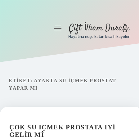
Çift İlham Durağı
menüyü
aç
Hayatına neşe katan kısa hikayeler!
Anasayfa
Gizlilik Politikası
Yasal Uyarı
ETIKET:
AYAKTA SU IÇMEK PROSTAT
YAPAR MI
Hakkımızda
ÇOK SU IÇMEK PROSTATA IYI
GELIR MI