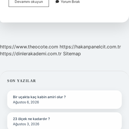
Çok
Devamını okuyun
Yorum Bırak
Su
Içmek
Prostata
Iyi
Gelir
Mi
https://www.theocote.com
https://hakanpanelcit.com.tr
https://dinlerakademi.com.tr
Sitemap
SIDEBAR
SON YAZILAR
Bir uçakta kaç kabin amiri olur ?
Ağustos 6, 2026
23 ölçek ne kadardır ?
Ağustos 3, 2026