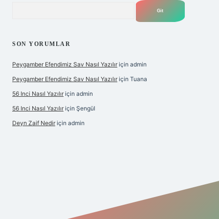
Arama
SON YORUMLAR
Peygamber Efendimiz Sav Nasıl Yazılır
için
admin
Peygamber Efendimiz Sav Nasıl Yazılır
için
Tuana
56 Inci Nasıl Yazılır
için
admin
56 Inci Nasıl Yazılır
için
Şengül
Deyn Zaif Nedir
için
admin
ş adresi