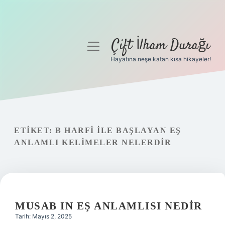
Çift İlham Durağı
menüyü
aç
Hayatına neşe katan kısa hikayeler!
Anasayfa
Gizlilik Politikası
Yasal Uyarı
ETIKET:
B HARFI ILE BAŞLAYAN EŞ
ANLAMLI KELIMELER NELERDIR
Hakkımızda
MUSAB IN EŞ ANLAMLISI NEDIR
Tarih: Mayıs 2, 2025