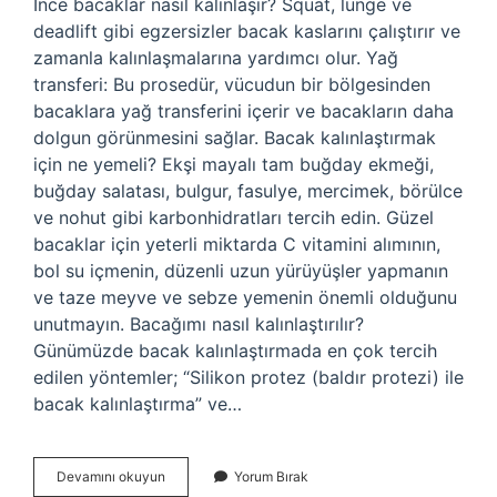
İnce bacaklar nasıl kalınlaşır? Squat, lunge ve
deadlift gibi egzersizler bacak kaslarını çalıştırır ve
zamanla kalınlaşmalarına yardımcı olur. Yağ
transferi: Bu prosedür, vücudun bir bölgesinden
bacaklara yağ transferini içerir ve bacakların daha
dolgun görünmesini sağlar. Bacak kalınlaştırmak
için ne yemeli? Ekşi mayalı tam buğday ekmeği,
buğday salatası, bulgur, fasulye, mercimek, börülce
ve nohut gibi karbonhidratları tercih edin. Güzel
bacaklar için yeterli miktarda C vitamini alımının,
bol su içmenin, düzenli uzun yürüyüşler yapmanın
ve taze meyve ve sebze yemenin önemli olduğunu
unutmayın. Bacağımı nasıl kalınlaştırılır?
Günümüzde bacak kalınlaştırmada en çok tercih
edilen yöntemler; “Silikon protez (baldır protezi) ile
bacak kalınlaştırma” ve…
Basen
Devamını okuyun
Yorum Bırak
Nasıl