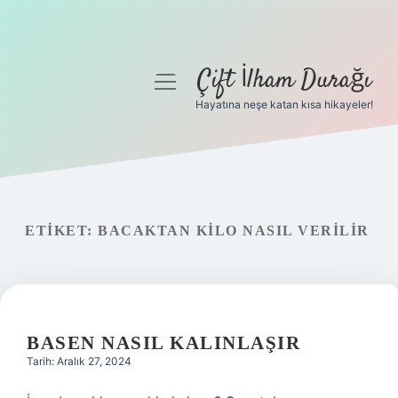
Çift İlham Durağı
menüyü
aç
Hayatına neşe katan kısa hikayeler!
Anasayfa
Gizlilik Politikası
Yasal Uyarı
ETIKET:
BACAKTAN KILO NASIL VERILIR
Hakkımızda
BASEN NASIL KALINLAŞIR
Tarih: Aralık 27, 2024