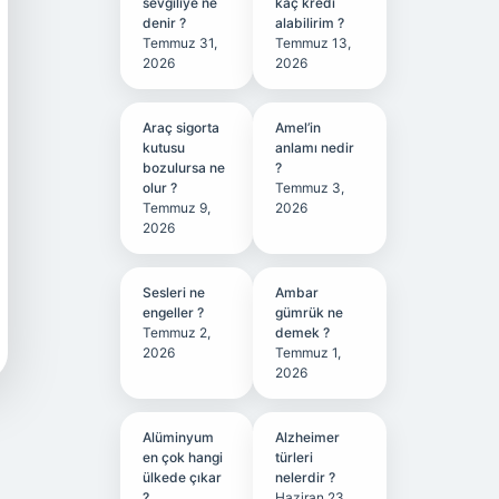
sevgiliye ne
kaç kredi
denir ?
alabilirim ?
Temmuz 31,
Temmuz 13,
2026
2026
Araç sigorta
Amel’in
kutusu
anlamı nedir
bozulursa ne
?
olur ?
Temmuz 3,
Temmuz 9,
2026
2026
Sesleri ne
Ambar
engeller ?
gümrük ne
Temmuz 2,
demek ?
2026
Temmuz 1,
2026
Alüminyum
Alzheimer
en çok hangi
türleri
ülkede çıkar
nelerdir ?
?
Haziran 23,