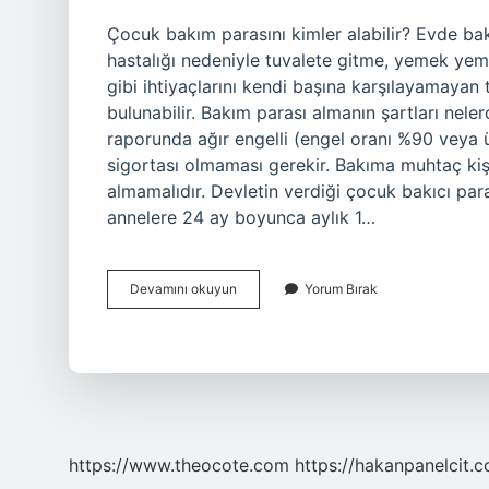
Çocuk bakım parasını kimler alabilir? Evde bakı
hastalığı nedeniyle tuvalete gitme, yemek yem
gibi ihtiyaçlarını kendi başına karşılayamaya
bulunabilir. Bakım parası almanın şartları neler
raporunda ağır engelli (engel oranı %90 veya üz
sigortası olmaması gerekir. Bakıma muhtaç kişin
almamalıdır. Devletin verdiği çocuk bakıcı par
annelere 24 ay boyunca aylık 1…
Çocuk
Devamını okuyun
Yorum Bırak
Bakıcı
Parası
Kimlere
Verilir
https://www.theocote.com
https://hakanpanelcit.c