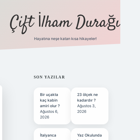
Çift İlham Durağı
Hayatına neşe katan kısa hikayeler!
ilbet yeni giriş adre
SIDEBAR
SON YAZILAR
Bir uçakta
23 ölçek ne
kaç kabin
kadardır ?
amiri olur ?
Ağustos 3,
Ağustos 6,
2026
2026
İtalyanca
Yaz Okulunda