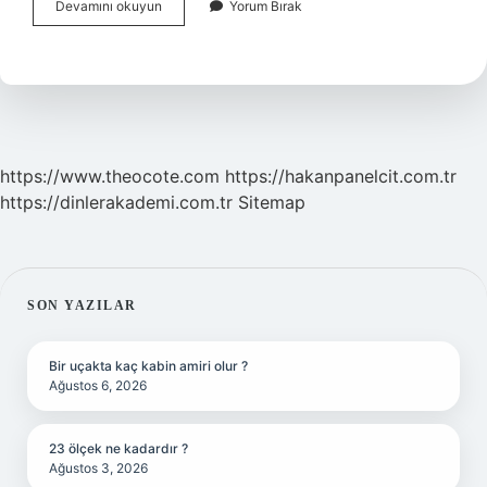
Keçi
Devamını okuyun
Yorum Bırak
Sütü
Bebeklerde
Gaz
Yapar
Mı
https://www.theocote.com
https://hakanpanelcit.com.tr
https://dinlerakademi.com.tr
Sitemap
SIDEBAR
SON YAZILAR
Bir uçakta kaç kabin amiri olur ?
Ağustos 6, 2026
23 ölçek ne kadardır ?
Ağustos 3, 2026