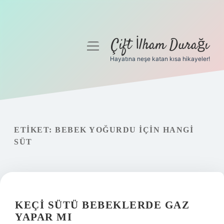
Çift İlham Durağı
menüyü
aç
Hayatına neşe katan kısa hikayeler!
Anasayfa
Gizlilik Politikası
Yasal Uyarı
ETIKET:
BEBEK YOĞURDU IÇIN HANGI
SÜT
Hakkımızda
KEÇI SÜTÜ BEBEKLERDE GAZ
YAPAR MI