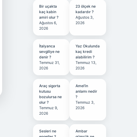
Bir uçakta
23 ölçek ne
kaç kabin
kadardır ?
amiri olur ?
Ağustos 3,
Ağustos 6,
2026
2026
İtalyanca
Yaz Okulunda
sevgiliye ne
kaç kredi
denir ?
alabilirim ?
Temmuz 31,
Temmuz 13,
2026
2026
Araç sigorta
Amel’in
kutusu
anlamı nedir
bozulursa ne
?
olur ?
Temmuz 3,
Temmuz 9,
2026
2026
Sesleri ne
Ambar
engeller ?
gümrük ne