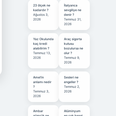
23 ölçek ne
İtalyanca
kadardır ?
sevgiliye ne
Ağustos 3,
denir ?
2026
Temmuz 31,
2026
Yaz Okulunda
Araç sigorta
kaç kredi
kutusu
alabilirim ?
bozulursa ne
Temmuz 13,
olur ?
2026
Temmuz 9,
2026
Amel’in
Sesleri ne
anlamı nedir
engeller ?
?
Temmuz 2,
Temmuz 3,
2026
2026
Ambar
Alüminyum
gümrük ne
en çok hangi