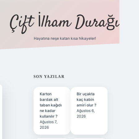
Çift İlham Durağı
Hayatına neşe katan kısa hikayeler!
ilbet yeni giriş adresi
SIDEBAR
SON YAZILAR
Karton
Bir uçakta
bardak alt
kaç kabin
taban kağıdı
amiri olur ?
ne kadar
Ağustos 6,
kullanılır ?
2026
Ağustos 7,
2026