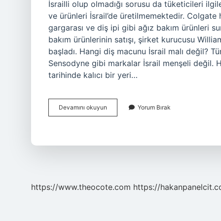
İsrailli olup olmadığı sorusu da tüketicileri ilg
ve ürünleri İsrail’de üretilmemektedir. Colgate 
gargarası ve diş ipi gibi ağız bakım ürünleri 
bakım ürünlerinin satışı, şirket kurucusu Willi
başladı. Hangi diş macunu İsrail malı değil? Tü
Sensodyne gibi markalar İsrail menşeli değil. H
tarihinde kalıcı bir yeri…
Colgate
Devamını okuyun
Yorum Bırak
İSrail
Malı
Mı
https://www.theocote.com
https://hakanpanelcit.c