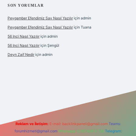
SON YORUMLAR
Peygamber Efendimiz Sav Nasıl Yazılır
için
admin
Peygamber Efendimiz Sav Nasıl Yazılır
için
Tuana
56 Inci Nasıl Yazılır
için
admin
56 Inci Nasıl Yazılır
için
Şengül
Deyn Zaif Nedir
için
admin
riş adresi
Reklam ve İletişim:
E-mail:
backlinkpaneli@gmail.com
Teams:
forumhizmeti@gmail.com
Whatsapp: 0262 606 0 726
Telegram: