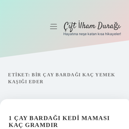
Çift İlham Durağı
menüyü
aç
Hayatına neşe katan kısa hikayeler!
Anasayfa
Gizlilik Politikası
Yasal Uyarı
ETIKET:
BIR ÇAY BARDAĞI KAÇ YEMEK
KAŞIĞI EDER
Hakkımızda
1 ÇAY BARDAĞI KEDI MAMASI
KAÇ GRAMDIR