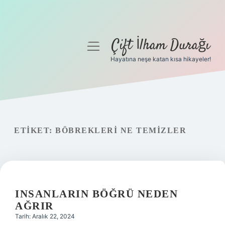
Çift İlham Durağı
menüyü
aç
Hayatına neşe katan kısa hikayeler!
Anasayfa
Gizlilik Politikası
Yasal Uyarı
ETIKET:
BÖBREKLERI NE TEMIZLER
Hakkımızda
INSANLARIN BÖĞRÜ NEDEN
AĞRIR
Tarih: Aralık 22, 2024