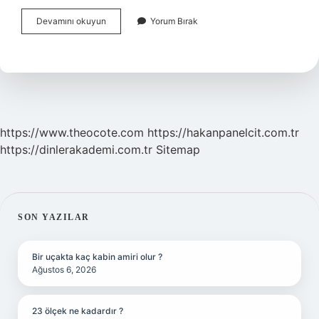
Insanların
Devamını okuyun
Yorum Bırak
Böğrü
Neden
Ağrır
https://www.theocote.com
https://hakanpanelcit.com.tr
https://dinlerakademi.com.tr
Sitemap
SIDEBAR
SON YAZILAR
Bir uçakta kaç kabin amiri olur ?
Ağustos 6, 2026
23 ölçek ne kadardır ?