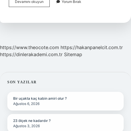
Çapa
Devamını okuyun
Yorum Bırak
Hangi
Ile
Bağlı
https://www.theocote.com
https://hakanpanelcit.com.tr
https://dinlerakademi.com.tr
Sitemap
SIDEBAR
SON YAZILAR
Bir uçakta kaç kabin amiri olur ?
Ağustos 6, 2026
23 ölçek ne kadardır ?
Ağustos 3, 2026