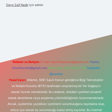
Deyn Zaif Nedir
için
admin
riş adresi
Reklam ve İletişim:
E-mail:
backlinkpaneli@gmail.com
Teams:
forumhizmeti@gmail.com
Whatsapp: 0262 606 0 726
Telegram:
@karabul
Yasal Uyarı:
Sitemiz, 5651 Sayılı Kanun gereğince Bilgi Teknolojileri
ve İletişim Kurumu (BTK) tarafından onaylanmış bir Yer Sağlayıcı
olarak hizmet vermektedir. Bu nedenle, sitedeki içerikleri proaktif
olarak denetleme veya araştırma yükümlülüğümüz bulunmamaktadır.
Ancak, üyelerimiz yazdıkları içeriklerin sorumluluğunu taşımakta olup,
siteye üye olarak bu sorumluluğu kabul etmiş sayılırlar. Bu internet