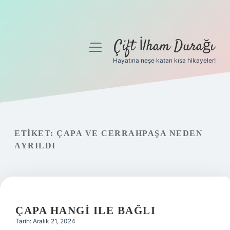
Çift İlham Durağı
menüyü
aç
Hayatına neşe katan kısa hikayeler!
Anasayfa
Gizlilik Politikası
Yasal Uyarı
ETIKET:
ÇAPA VE CERRAHPAŞA NEDEN
AYRILDI
Hakkımızda
ÇAPA HANGI ILE BAĞLI
Tarih: Aralık 21, 2024