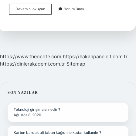
Çeçenler
Devamını okuyun
Yorum Bırak
Türkiyede
Nerede
Yaşıyor
https://www.theocote.com
https://hakanpanelcit.com.tr
https://dinlerakademi.com.tr
Sitemap
SIDEBAR
SON YAZILAR
Teknoloji girişimcisi nedir ?
Ağustos 8, 2026
Karton bardak alt taban kağıdı ne kadar kullanılır ?