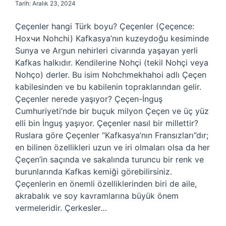
Tarih: Aralık 23, 2024
Çeçenler hangi Türk boyu? Çeçenler (Çeçence:
Hохчи Nohchi) Kafkasya’nın kuzeydoğu kesiminde
Sunya ve Argun nehirleri civarında yaşayan yerli
Kafkas halkıdır. Kendilerine Nohçi (tekil Nohçi veya
Nohço) derler. Bu isim Nohchmekhahoi adlı Çeçen
kabilesinden ve bu kabilenin topraklarından gelir.
Çeçenler nerede yaşıyor? Çeçen-İnguş
Cumhuriyeti’nde bir buçuk milyon Çeçen ve üç yüz
elli bin İnguş yaşıyor. Çeçenler nasıl bir millettir?
Ruslara göre Çeçenler “Kafkasya’nın Fransızları”dır;
en bilinen özellikleri uzun ve iri olmaları olsa da her
Çeçen’in saçında ve sakalında turuncu bir renk ve
burunlarında Kafkas kemiği görebilirsiniz.
Çeçenlerin en önemli özelliklerinden biri de aile,
akrabalık ve soy kavramlarına büyük önem
vermeleridir. Çerkesler…