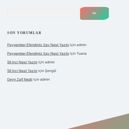
Arama
SON YORUMLAR
Peygamber Efendimiz Sav Nasıl Yazılır
için
admin
Peygamber Efendimiz Sav Nasıl Yazılır
için
Tuana
56 Inci Nasıl Yazılır
için
admin
56 Inci Nasıl Yazılır
için
Şengül
Deyn Zaif Nedir
için
admin
iş adresi