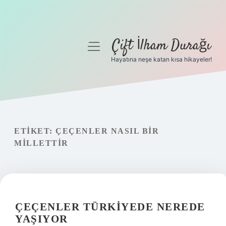
Çift İlham Durağı
menüyü
aç
Hayatına neşe katan kısa hikayeler!
Anasayfa
Gizlilik Politikası
Yasal Uyarı
ETIKET:
ÇEÇENLER NASIL BIR
MILLETTIR
Hakkımızda
ÇEÇENLER TÜRKIYEDE NEREDE
YAŞIYOR