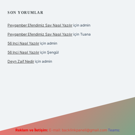
SON YORUMLAR
Peygamber Efendimiz Sav Nasıl Yazılır
için
admin
Peygamber Efendimiz Sav Nasıl Yazılır
için
Tuana
56 Inci Nasıl Yazılır
için
admin
56 Inci Nasıl Yazılır
için
Şengül
Deyn Zaif Nedir
için
admin
riş adresi
Reklam ve İletişim:
E-mail:
backlinkpaneli@gmail.com
Teams: