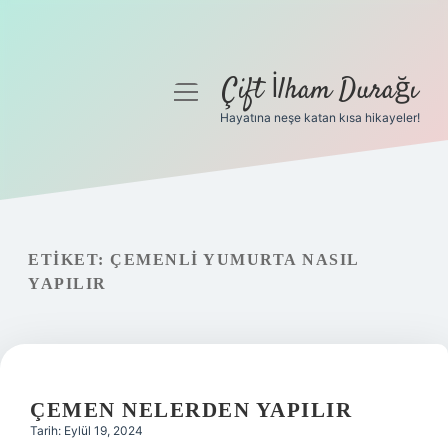
Çift İlham Durağı
menüyü
aç
Hayatına neşe katan kısa hikayeler!
Anasayfa
Gizlilik Politikası
Yasal Uyarı
ETIKET:
ÇEMENLI YUMURTA NASIL
YAPILIR
Hakkımızda
ÇEMEN NELERDEN YAPILIR
Tarih: Eylül 19, 2024