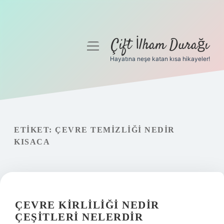
Çift İlham Durağı
menüyü
aç
Hayatına neşe katan kısa hikayeler!
Anasayfa
Gizlilik Politikası
Yasal Uyarı
ETIKET:
ÇEVRE TEMIZLIĞI NEDIR
KISACA
Hakkımızda
ÇEVRE KIRLILIĞI NEDIR
ÇEŞITLERI NELERDIR