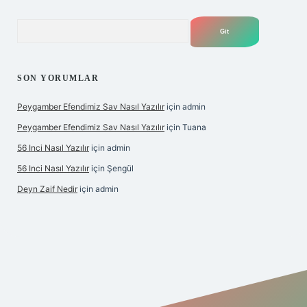
Arama
SON YORUMLAR
Peygamber Efendimiz Sav Nasıl Yazılır
için
admin
Peygamber Efendimiz Sav Nasıl Yazılır
için
Tuana
56 Inci Nasıl Yazılır
için
admin
56 Inci Nasıl Yazılır
için
Şengül
Deyn Zaif Nedir
için
admin
iş adresi