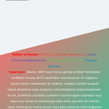
iş adresi
Reklam ve İletişim:
E-mail:
backlinkpaneli@gmail.com
Teams:
forumhizmeti@gmail.com
Whatsapp: 0262 606 0 726
Telegram:
@karabul
Yasal Uyarı:
Sitemiz, 5651 Sayılı Kanun gereğince Bilgi Teknolojileri
ve İletişim Kurumu (BTK) tarafından onaylanmış bir Yer Sağlayıcı
olarak hizmet vermektedir. Bu nedenle, sitedeki içerikleri proaktif
olarak denetleme veya araştırma yükümlülüğümüz bulunmamaktadır.
Ancak, üyelerimiz yazdıkları içeriklerin sorumluluğunu taşımakta olup,
siteye üye olarak bu sorumluluğu kabul etmiş sayılırlar. Bu internet
sitesi, herhangi bir marka, kurum veya şahıs şirketi ile hiçbir bağlantısı