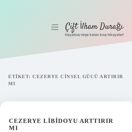
Çift İlham Durağı
menüyü
aç
Hayatına neşe katan kısa hikayeler!
Anasayfa
Gizlilik Politikası
Yasal Uyarı
ETIKET:
CEZERYE CINSEL GÜCÜ ARTIRIR
MI
Hakkımızda
CEZERYE LIBIDOYU ARTTIRIR
MI