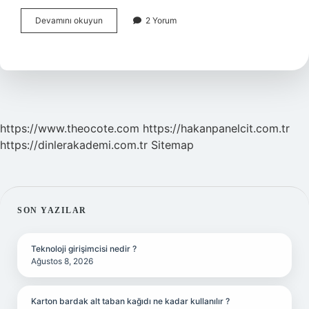
Çiçekli
Devamını okuyun
2 Yorum
Bitkilerin
Kısımları
Nelerdir
https://www.theocote.com
https://hakanpanelcit.com.tr
https://dinlerakademi.com.tr
Sitemap
SIDEBAR
SON YAZILAR
Teknoloji girişimcisi nedir ?
Ağustos 8, 2026
Karton bardak alt taban kağıdı ne kadar kullanılır ?