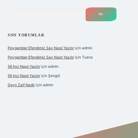
Arama
SON YORUMLAR
Peygamber Efendimiz Sav Nasıl Yazılır
için
admin
Peygamber Efendimiz Sav Nasıl Yazılır
için
Tuana
56 Inci Nasıl Yazılır
için
admin
56 Inci Nasıl Yazılır
için
Şengül
Deyn Zaif Nedir
için
admin
iş adresi