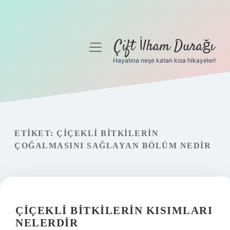
Çift İlham Durağı
menüyü
aç
Hayatına neşe katan kısa hikayeler!
Anasayfa
Gizlilik Politikası
Yasal Uyarı
ETIKET:
ÇIÇEKLI BITKILERIN
ÇOĞALMASINI SAĞLAYAN BÖLÜM NEDIR
Hakkımızda
ÇIÇEKLI BITKILERIN KISIMLARI
NELERDIR