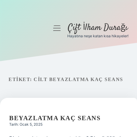
Çift İlham Durağı
menüyü
aç
Hayatına neşe katan kısa hikayeler!
Anasayfa
Gizlilik Politikası
Yasal Uyarı
ETIKET:
CILT BEYAZLATMA KAÇ SEANS
Hakkımızda
BEYAZLATMA KAÇ SEANS
Tarih: Ocak 5, 2025