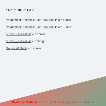
SON YORUMLAR
Peygamber Efendimiz Sav Nasıl Yazılır
için
admin
Peygamber Efendimiz Sav Nasıl Yazılır
için
Tuana
56 Inci Nasıl Yazılır
için
admin
56 Inci Nasıl Yazılır
için
Şengül
Deyn Zaif Nedir
için
admin
riş adresi
Reklam ve İletişim:
E-mail:
backlinkpaneli@gmail.com
Teams: