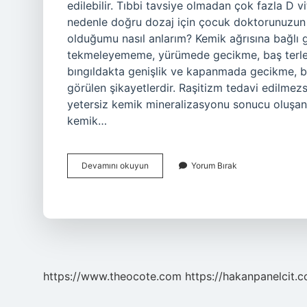
edilebilir. Tıbbi tavsiye olmadan çok fazla D v
nedenle doğru dozaj için çocuk doktorunuzun t
olduğumu nasıl anlarım? Kemik ağrısına bağlı g
tekmeleyememe, yürümede gecikme, baş terlem
bıngıldakta genişlik ve kapanmada gecikme, bac
görülen şikayetlerdir. Raşitizm tedavi edilmezs
yetersiz kemik mineralizasyonu sonucu oluşan 
kemik…
Raşitizm
Devamını okuyun
Yorum Bırak
Hastalığına
Ne
Iyi
Gelir
https://www.theocote.com
https://hakanpanelcit.c