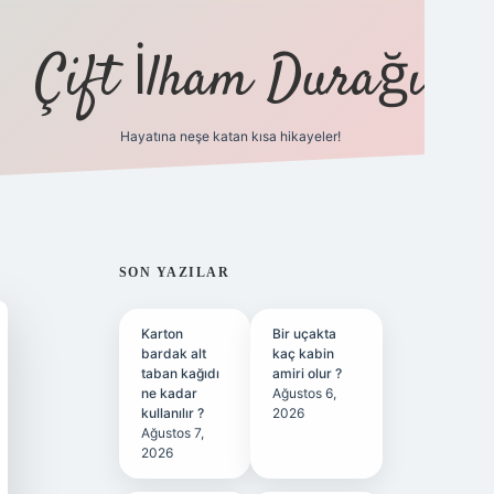
Çift İlham Durağı
Hayatına neşe katan kısa hikayeler!
ilbet yeni giriş adre
SIDEBAR
SON YAZILAR
Karton
Bir uçakta
bardak alt
kaç kabin
taban kağıdı
amiri olur ?
ne kadar
Ağustos 6,
kullanılır ?
2026
Ağustos 7,
2026