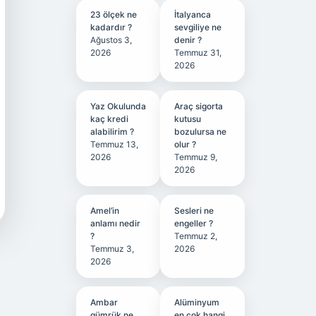
23 ölçek ne
İtalyanca
kadardır ?
sevgiliye ne
Ağustos 3,
denir ?
2026
Temmuz 31,
2026
Yaz Okulunda
Araç sigorta
kaç kredi
kutusu
alabilirim ?
bozulursa ne
Temmuz 13,
olur ?
2026
Temmuz 9,
2026
Amel’in
Sesleri ne
anlamı nedir
engeller ?
?
Temmuz 2,
Temmuz 3,
2026
2026
Ambar
Alüminyum
gümrük ne
en çok hangi