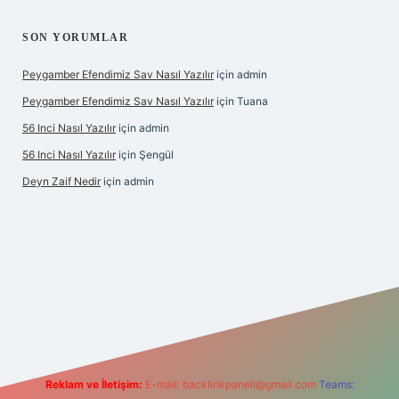
SON YORUMLAR
Peygamber Efendimiz Sav Nasıl Yazılır
için
admin
Peygamber Efendimiz Sav Nasıl Yazılır
için
Tuana
56 Inci Nasıl Yazılır
için
admin
56 Inci Nasıl Yazılır
için
Şengül
Deyn Zaif Nedir
için
admin
riş adresi
Reklam ve İletişim:
E-mail:
backlinkpaneli@gmail.com
Teams: