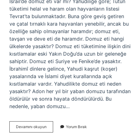
İsrail’de domuz eti var mı? Yahudiliğe göre; Tütün
tüketimi helal ve haram olan hayvanların listesi
Tevrat’ta bulunmaktadır. Buna göre geviş getiren
ve çatal tırnaklı kara hayvanları yenebilir, ancak bu
özelliğe sahip olmayanlar haramdır; domuz eti,
tavşan ve deve eti de haramdır. Domuz eti hangi
ülkelerde yasaktır? Domuz eti tüketimine ilişkin dini
kısıtlamalar eski Yakın Doğu’da uzun bir geleneğe
sahiptir. Domuz eti Suriye ve Fenike’de yasaktır.
İbrahimî dinlere gelince, Yahudi kaşrut (koşer)
yasalarında ve İslami diyet kurallarında açık
kısıtlamalar vardır. Yahudilikte domuz eti neden
yasaktır? Adon her yıl bir yaban domuzu tarafından
öldürülür ve sonra hayata döndürülürdü. Bu
nedenle, yaban domuzu…
Israilde
Devamını okuyun
Yorum Bırak
Domuz
Eti