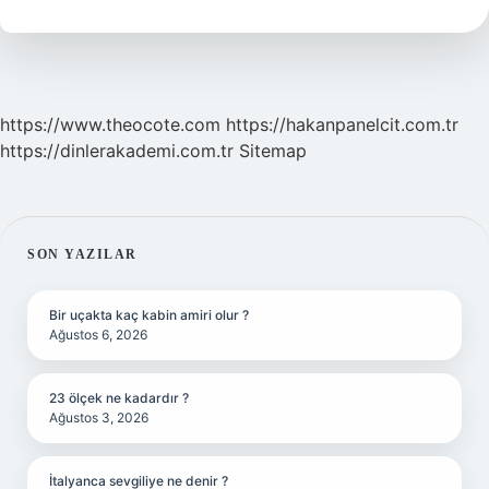
Yasak
Mı
https://www.theocote.com
https://hakanpanelcit.com.tr
https://dinlerakademi.com.tr
Sitemap
SIDEBAR
SON YAZILAR
Bir uçakta kaç kabin amiri olur ?
Ağustos 6, 2026
23 ölçek ne kadardır ?
Ağustos 3, 2026
İtalyanca sevgiliye ne denir ?