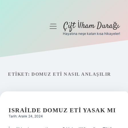
Çift İlham Durağı
menüyü
aç
Hayatına neşe katan kısa hikayeler!
Anasayfa
Gizlilik Politikası
Yasal Uyarı
ETIKET:
DOMUZ ETI NASIL ANLAŞILIR
Hakkımızda
ISRAILDE DOMUZ ETI YASAK MI
Tarih: Aralık 24, 2024