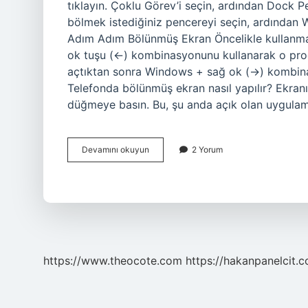
tıklayın. Çoklu Görev’i seçin, ardından Dock P
bölmek istediğiniz pencereyi seçin, ardından
Adım Adım Bölünmüş Ekran Öncelikle kullanma
ok tuşu (←) kombinasyonunu kullanarak o progra
açtıktan sonra Windows + sağ ok (→) kombinasy
Telefonda bölünmüş ekran nasıl yapılır? Ekran
düğmeye basın. Bu, şu anda açık olan uygulama
Ekranı
Devamını okuyun
2 Yorum
Ikiye
Bölme
Nasıl
Yapılır
https://www.theocote.com
https://hakanpanelcit.c