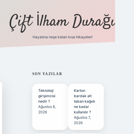
Çift İlham Durağı
Hayatına neşe katan kısa hikayeler!
ilbet yeni giriş adresi
SIDEBAR
SON YAZILAR
Teknoloji
Karton
girişimcisi
bardak alt
nedir ?
taban kağıdı
Ağustos 8,
ne kadar
2026
kullanılır ?
Ağustos 7,
2026