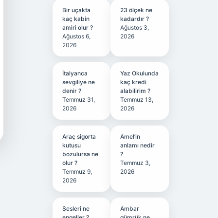
Bir uçakta
23 ölçek ne
kaç kabin
kadardır ?
amiri olur ?
Ağustos 3,
Ağustos 6,
2026
2026
İtalyanca
Yaz Okulunda
sevgiliye ne
kaç kredi
denir ?
alabilirim ?
Temmuz 31,
Temmuz 13,
2026
2026
Araç sigorta
Amel’in
kutusu
anlamı nedir
bozulursa ne
?
olur ?
Temmuz 3,
Temmuz 9,
2026
2026
Sesleri ne
Ambar
engeller ?
gümrük ne