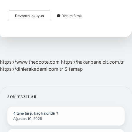
Iş
Devamını okuyun
Yorum Bırak
Bankasının
Borsa
Uygulaması
Var
Mı
https://www.theocote.com
https://hakanpanelcit.com.tr
https://dinlerakademi.com.tr
Sitemap
SIDEBAR
SON YAZILAR
4 tane turşu kaç kaloridir ?
Ağustos 10, 2026