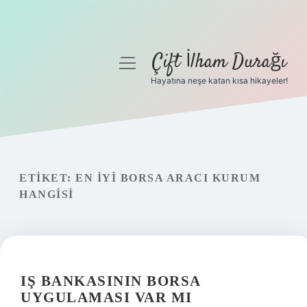
Çift İlham Durağı
menüyü
aç
Hayatına neşe katan kısa hikayeler!
Anasayfa
Gizlilik Politikası
Yasal Uyarı
ETIKET:
EN IYI BORSA ARACI KURUM
HANGISI
Hakkımızda
IŞ BANKASININ BORSA
UYGULAMASI VAR MI