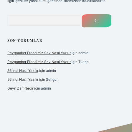
ilgili içerikler yasal süre içerisinde sitemizden kaldırılacaktır.
Arama
SON YORUMLAR
Peygamber Efendimiz Sav Nasıl Yazılır
için
admin
Peygamber Efendimiz Sav Nasıl Yazılır
için
Tuana
56 Inci Nasıl Yazılır
için
admin
56 Inci Nasıl Yazılır
için
Şengül
Deyn Zaif Nedir
için
admin
riş adresi