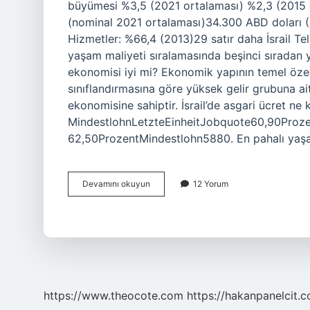
büyümesi %3,5 (2021 ortalaması) %2,3 (2015 
(nominal 2021 ortalaması)34.300 ABD doları (
Hizmetler: %66,4 (2013)29 satır daha İsrail Tel 
yaşam maliyeti sıralamasında beşinci sıradan y
ekonomisi iyi mi? Ekonomik yapının temel özell
sınıflandırmasına göre yüksek gelir grubuna ait
ekonomisine sahiptir. İsrail’de asgari ücret ne 
MindestlohnLetzteEinheitJobquote60,90Proz
62,50ProzentMindestlohn5880. En pahalı ya
İSrailde
Devamını okuyun
12 Yorum
Hayat
Pahalı
Mı
https://www.theocote.com
https://hakanpanelcit.c