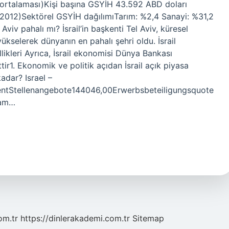
ortalaması)Kişi başına GSYİH 43.592 ABD doları
2012)Sektörel GSYİH dağılımıTarım: %2,4 Sanayi: %31,2
Aviv pahalı mı? İsrail’in başkenti Tel Aviv, küresel
ükselerek dünyanın en pahalı şehri oldu. İsrail
ikleri Ayrıca, İsrail ekonomisi Dünya Bankası
tir1. Ekonomik ve politik açıdan İsrail açık piyasa
kadar? Israel –
entStellenangebote144046,00Erwerbsbeteiligungsquote
şam…
om.tr
https://dinlerakademi.com.tr
Sitemap