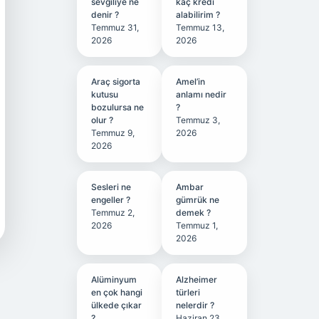
sevgiliye ne
kaç kredi
denir ?
alabilirim ?
Temmuz 31,
Temmuz 13,
2026
2026
Araç sigorta
Amel’in
kutusu
anlamı nedir
bozulursa ne
?
olur ?
Temmuz 3,
Temmuz 9,
2026
2026
Sesleri ne
Ambar
engeller ?
gümrük ne
Temmuz 2,
demek ?
2026
Temmuz 1,
2026
Alüminyum
Alzheimer
en çok hangi
türleri
ülkede çıkar
nelerdir ?
?
Haziran 23,