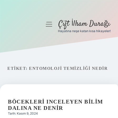
Çift İlham Durağı
menüyü
aç
Hayatına neşe katan kısa hikayeler!
Anasayfa
Gizlilik Politikası
Yasal Uyarı
ETIKET:
ENTOMOLOJI TEMIZLIĞI NEDIR
Hakkımızda
BÖCEKLERI INCELEYEN BILIM
DALINA NE DENIR
Tarih: Kasım 9, 2024