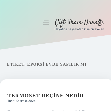
Çift İlham Durağı
menüyü
aç
Hayatına neşe katan kısa hikayeler!
Anasayfa
Gizlilik Politikası
Yasal Uyarı
ETIKET:
EPOKSI EVDE YAPILIR MI
Hakkımızda
TERMOSET REÇINE NEDIR
Tarih: Kasım 9, 2024