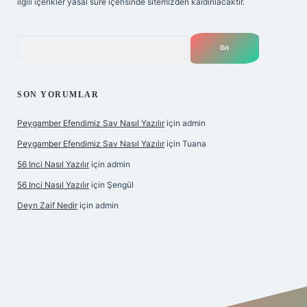
ilgili içerikler yasal süre içerisinde sitemizden kaldırılacaktır.
Arama
SON YORUMLAR
Peygamber Efendimiz Sav Nasıl Yazılır
için
admin
Peygamber Efendimiz Sav Nasıl Yazılır
için
Tuana
56 Inci Nasıl Yazılır
için
admin
56 Inci Nasıl Yazılır
için
Şengül
Deyn Zaif Nedir
için
admin
ş adresi