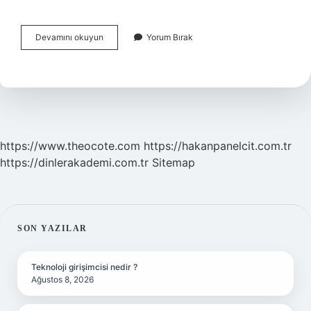
Termoset
Devamını okuyun
Yorum Bırak
Reçine
Nedir
https://www.theocote.com
https://hakanpanelcit.com.tr
https://dinlerakademi.com.tr
Sitemap
SIDEBAR
SON YAZILAR
Teknoloji girişimcisi nedir ?
Ağustos 8, 2026