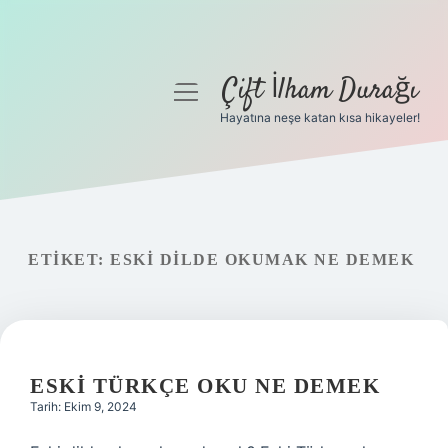
Çift İlham Durağı
menüyü
aç
Hayatına neşe katan kısa hikayeler!
Anasayfa
Gizlilik Politikası
Yasal Uyarı
ETIKET:
ESKI DILDE OKUMAK NE DEMEK
Hakkımızda
ESKI TÜRKÇE OKU NE DEMEK
Tarih: Ekim 9, 2024