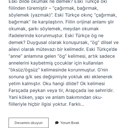
Eski dilde okumak ne demek? Eski Türkçe okı
fiilinden türemiştir – “çağırmak, bağırmak,
söylemek (yazmak)”. Eski Türkçe okınç “çağırmak,
bağırmak” ile karşılaştırın. Fiilin orijinal anlamı şiir
okumak, şarkı söylemek, meydan okumak
ifadelerinde korunmuştur. Eski Türkçe ög ne
demek? Duygusal olarak konuşursak, “ög” dilsel ve
ailevi olarak mütevazı bir kelimedir. Eski Türkçe’de
“anne” anlamına gelen “ög” kelimesi, artık sadece
annelerini kaybetmiş çocuklar için kullanılan
“öksüz/ögsüz” kelimesinde korunmuştur. G’nin
sonuna g/k ses değişimiyle yokluk eki eklenerek
yetim kalmıştır. Oku hangi dilde? Ok kelimesi
Farsçada peykan veya tir, Arapçada ise sehm’dir.
Yani köken, yapı ve anlam bakımından oku-
fiilleriyle hiçbir ilgisi yoktur. Farklı…
Eski
Devamını okuyun
Yorum Bırak
Türkçe