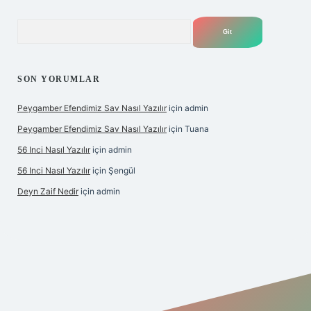
Arama
SON YORUMLAR
Peygamber Efendimiz Sav Nasıl Yazılır
için
admin
Peygamber Efendimiz Sav Nasıl Yazılır
için
Tuana
56 Inci Nasıl Yazılır
için
admin
56 Inci Nasıl Yazılır
için
Şengül
Deyn Zaif Nedir
için
admin
iş adresi