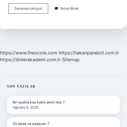
Cezayı
Devamını okuyun
Yorum Bırak
Kaldıran
Şahsi
Sebep
Nedir
https://www.theocote.com
https://hakanpanelcit.com.tr
https://dinlerakademi.com.tr
Sitemap
SIDEBAR
SON YAZILAR
Bir uçakta kaç kabin amiri olur ?
Ağustos 6, 2026
23 ölçek ne kadardır ?