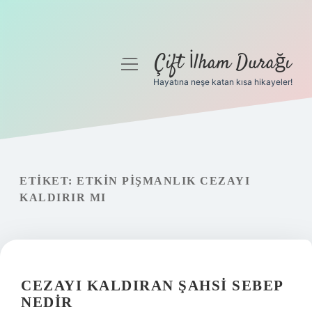
Çift İlham Durağı
menüyü
aç
Hayatına neşe katan kısa hikayeler!
Anasayfa
Gizlilik Politikası
Yasal Uyarı
ETIKET:
ETKIN PIŞMANLIK CEZAYI
KALDIRIR MI
Hakkımızda
CEZAYI KALDIRAN ŞAHSI SEBEP
NEDIR