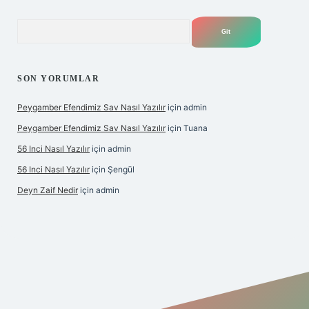
Arama
SON YORUMLAR
Peygamber Efendimiz Sav Nasıl Yazılır
için
admin
Peygamber Efendimiz Sav Nasıl Yazılır
için
Tuana
56 Inci Nasıl Yazılır
için
admin
56 Inci Nasıl Yazılır
için
Şengül
Deyn Zaif Nedir
için
admin
iş adresi