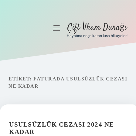
Çift İlham Durağı
menüyü
aç
Hayatına neşe katan kısa hikayeler!
Anasayfa
Gizlilik Politikası
Yasal Uyarı
ETIKET:
FATURADA USULSÜZLÜK CEZASI
NE KADAR
Hakkımızda
USULSÜZLÜK CEZASI 2024 NE
KADAR