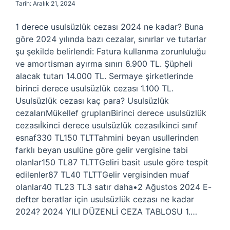
Tarih: Aralık 21, 2024
1 derece usulsüzlük cezası 2024 ne kadar? Buna
göre 2024 yılında bazı cezalar, sınırlar ve tutarlar
şu şekilde belirlendi: Fatura kullanma zorunluluğu
ve amortisman ayırma sınırı 6.900 TL. Şüpheli
alacak tutarı 14.000 TL. Sermaye şirketlerinde
birinci derece usulsüzlük cezası 1.100 TL.
Usulsüzlük cezası kaç para? Usulsüzlük
cezalarıMükellef gruplarıBirinci derece usulsüzlük
cezasıİkinci derece usulsüzlük cezasıİkinci sınıf
esnaf330 TL150 TLTTahmini beyan usullerinden
farklı beyan usulüne göre gelir vergisine tabi
olanlar150 TL87 TLTTGeliri basit usule göre tespit
edilenler87 TL40 TLTTGelir vergisinden muaf
olanlar40 TL23 TL3 satır daha•2 Ağustos 2024 E-
defter beratlar için usulsüzlük cezası ne kadar
2024? 2024 YILI DÜZENLİ CEZA TABLOSU 1.…