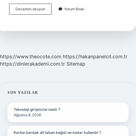
Usulsüzlük
Devamını okuyun
Yorum Bırak
Cezası
2024
Ne
Kadar
https://www.theocote.com
https://hakanpanelcit.com.tr
https://dinlerakademi.com.tr
Sitemap
SIDEBAR
SON YAZILAR
Teknoloji girişimcisi nedir ?
Ağustos 8, 2026
Karton bardak alt taban kağıdı ne kadar kullanılır ?