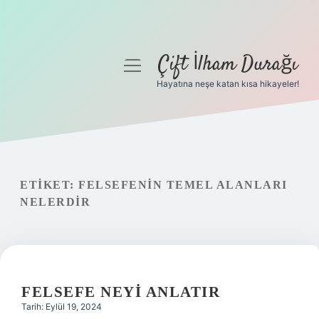
Çift İlham Durağı
menüyü
aç
Hayatına neşe katan kısa hikayeler!
Anasayfa
Gizlilik Politikası
Yasal Uyarı
ETIKET:
FELSEFENIN TEMEL ALANLARI
NELERDIR
Hakkımızda
FELSEFE NEYI ANLATIR
Tarih: Eylül 19, 2024