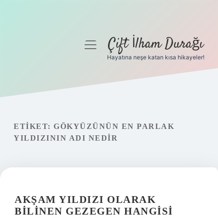
Çift İlham Durağı
menüyü
aç
Hayatına neşe katan kısa hikayeler!
Anasayfa
Gizlilik Politikası
Yasal Uyarı
ETIKET:
GÖKYÜZÜNÜN EN PARLAK
YILDIZININ ADI NEDIR
Hakkımızda
AKŞAM YILDIZI OLARAK
BILINEN GEZEGEN HANGISI