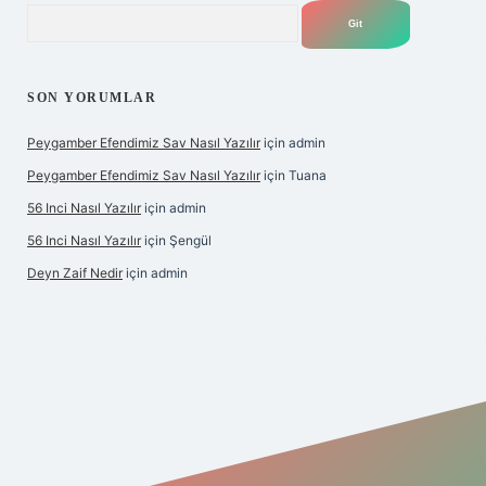
Arama
SON YORUMLAR
Peygamber Efendimiz Sav Nasıl Yazılır
için
admin
Peygamber Efendimiz Sav Nasıl Yazılır
için
Tuana
56 Inci Nasıl Yazılır
için
admin
56 Inci Nasıl Yazılır
için
Şengül
Deyn Zaif Nedir
için
admin
ş adresi