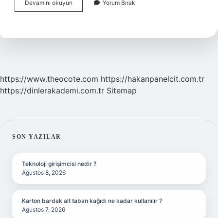
Akşam
Devamını okuyun
Yorum Bırak
Yıldızı
Olarak
Bilinen
Gezegen
Hangisi
https://www.theocote.com
https://hakanpanelcit.com.tr
https://dinlerakademi.com.tr
Sitemap
SIDEBAR
SON YAZILAR
Teknoloji girişimcisi nedir ?
Ağustos 8, 2026
Karton bardak alt taban kağıdı ne kadar kullanılır ?
Ağustos 7, 2026