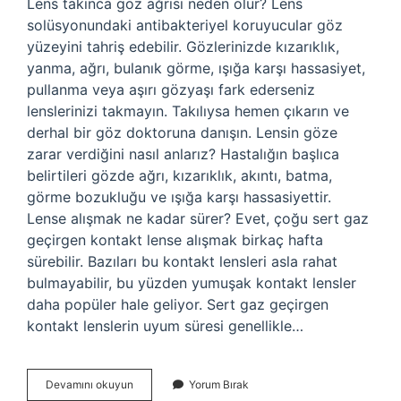
Lens takınca göz ağrısı neden olur? Lens
solüsyonundaki antibakteriyel koruyucular göz
yüzeyini tahriş edebilir. Gözlerinizde kızarıklık,
yanma, ağrı, bulanık görme, ışığa karşı hassasiyet,
pullanma veya aşırı gözyaşı fark ederseniz
lenslerinizi takmayın. Takılıysa hemen çıkarın ve
derhal bir göz doktoruna danışın. Lensin göze
zarar verdiğini nasıl anlarız? Hastalığın başlıca
belirtileri gözde ağrı, kızarıklık, akıntı, batma,
görme bozukluğu ve ışığa karşı hassasiyettir.
Lense alışmak ne kadar sürer? Evet, çoğu sert gaz
geçirgen kontakt lense alışmak birkaç hafta
sürebilir. Bazıları bu kontakt lensleri asla rahat
bulmayabilir, bu yüzden yumuşak kontakt lensler
daha popüler hale geliyor. Sert gaz geçirgen
kontakt lenslerin uyum süresi genellikle…
Lens
Devamını okuyun
Yorum Bırak
Neden