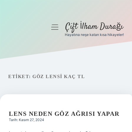
Çift İlham Durağı
menüyü
aç
Hayatına neşe katan kısa hikayeler!
Anasayfa
Gizlilik Politikası
Yasal Uyarı
ETIKET:
GÖZ LENSI KAÇ TL
Hakkımızda
LENS NEDEN GÖZ AĞRISI YAPAR
Tarih: Kasım 27, 2024