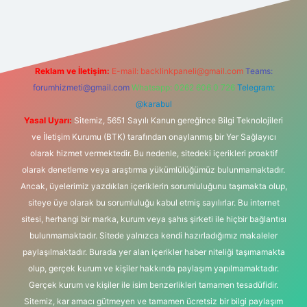
ş adresi
Reklam ve İletişim:
E-mail:
backlinkpaneli@gmail.com
Teams:
forumhizmeti@gmail.com
Whatsapp: 0262 606 0 726
Telegram:
@karabul
Yasal Uyarı:
Sitemiz, 5651 Sayılı Kanun gereğince Bilgi Teknolojileri
ve İletişim Kurumu (BTK) tarafından onaylanmış bir Yer Sağlayıcı
olarak hizmet vermektedir. Bu nedenle, sitedeki içerikleri proaktif
olarak denetleme veya araştırma yükümlülüğümüz bulunmamaktadır.
Ancak, üyelerimiz yazdıkları içeriklerin sorumluluğunu taşımakta olup,
siteye üye olarak bu sorumluluğu kabul etmiş sayılırlar. Bu internet
sitesi, herhangi bir marka, kurum veya şahıs şirketi ile hiçbir bağlantısı
bulunmamaktadır. Sitede yalnızca kendi hazırladığımız makaleler
paylaşılmaktadır. Burada yer alan içerikler haber niteliği taşımamakta
olup, gerçek kurum ve kişiler hakkında paylaşım yapılmamaktadır.
Gerçek kurum ve kişiler ile isim benzerlikleri tamamen tesadüfidir.
Sitemiz, kar amacı gütmeyen ve tamamen ücretsiz bir bilgi paylaşım