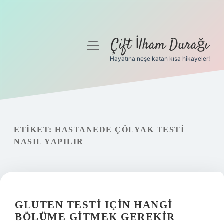
Çift İlham Durağı
menüyü
aç
Hayatına neşe katan kısa hikayeler!
Anasayfa
Gizlilik Politikası
Yasal Uyarı
ETIKET:
HASTANEDE ÇÖLYAK TESTI
NASIL YAPILIR
Hakkımızda
GLUTEN TESTI IÇIN HANGI
BÖLÜME GITMEK GEREKIR