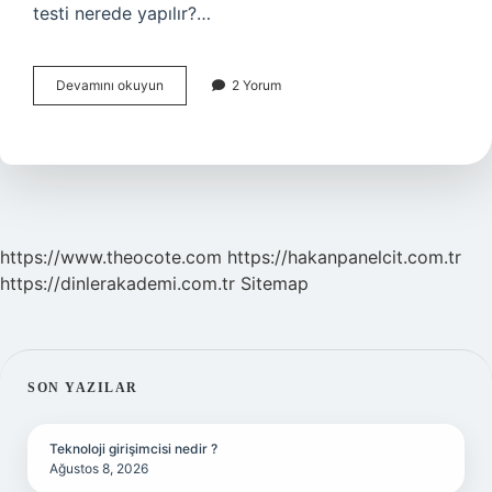
testi nerede yapılır?…
Gluten
Devamını okuyun
2 Yorum
Testi
Için
Hangi
Bölüme
Gitmek
Gerekir
https://www.theocote.com
https://hakanpanelcit.com.tr
https://dinlerakademi.com.tr
Sitemap
SIDEBAR
SON YAZILAR
Teknoloji girişimcisi nedir ?
Ağustos 8, 2026