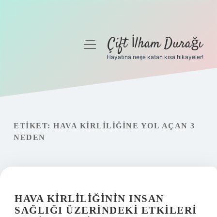
Çift İlham Durağı
menüyü
aç
Hayatına neşe katan kısa hikayeler!
Anasayfa
Gizlilik Politikası
Yasal Uyarı
ETIKET:
HAVA KIRLILIĞINE YOL AÇAN 3
NEDEN
Hakkımızda
HAVA KIRLILIĞININ INSAN
SAĞLIĞI ÜZERINDEKI ETKILERI