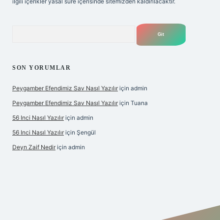
ilgili içerikler yasal süre içerisinde sitemizden kaldırılacaktır.
Arama
SON YORUMLAR
Peygamber Efendimiz Sav Nasıl Yazılır
için
admin
Peygamber Efendimiz Sav Nasıl Yazılır
için
Tuana
56 Inci Nasıl Yazılır
için
admin
56 Inci Nasıl Yazılır
için
Şengül
Deyn Zaif Nedir
için
admin
ş adresi