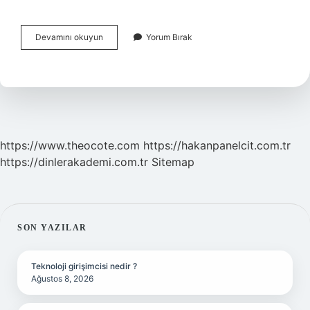
Hava
Devamını okuyun
Yorum Bırak
Kirliliğinin
Insan
Sağlığı
Üzerindeki
Etkileri
Nedir
Hangi
Hastalıklara
https://www.theocote.com
https://hakanpanelcit.com.tr
Yol
https://dinlerakademi.com.tr
Sitemap
Açar
SIDEBAR
SON YAZILAR
Teknoloji girişimcisi nedir ?
Ağustos 8, 2026